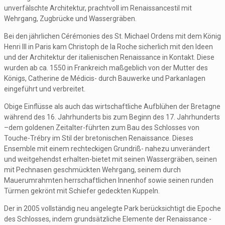
unverfälschte Architektur, prachtvoll im Renaissancestil mit
Wehrgang, Zugbrücke und Wassergräben.
Bei den jährlichen Cérémonies des St. Michael Ordens mit dem König
Henri III in Paris kam Christoph de la Roche sicherlich mit den Ideen
und der Architektur der italienischen Renaissance in Kontakt. Diese
wurden ab ca. 1550 in Frankreich maßgeblich von der Mutter des
Königs, Catherine de Médicis- durch Bauwerke und Parkanlagen
eingeführt und verbreitet.
Obige Einflüsse als auch das wirtschaftliche Aufblühen der Bretagne
während des 16. Jahrhunderts bis zum Beginn des 17. Jahrhunderts
–dem goldenen Zeitalter-führten zum Bau des Schlosses von
Touche-Trébry im Stil der bretonischen Renaissance. Dieses
Ensemble mit einem rechteckigen Grundriß- nahezu unverändert
und weitgehendst erhalten-bietet mit seinen Wassergräben, seinen
mit Pechnasen geschmückten Wehrgang, seinem durch
Mauerumrahmten herrschaftlichen Innenhof sowie seinen runden
Türmen gekrönt mit Schiefer gedeckten Kuppeln.
Der in 2005 vollständig neu angelegte Park berücksichtigt die Epoche
des Schlosses, indem grundsätzliche Elemente der Renaissance -