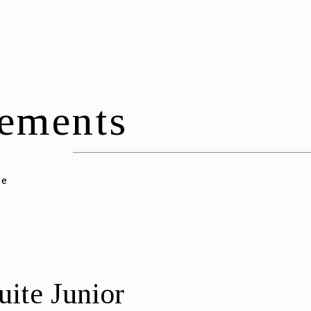
ements
he
uite Junior