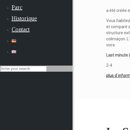
Parc
a été créée 
Historique
Vous habitez
et comparé a
Contact
structure ext
colimaçon. L'
vivre.
Last minute (
2-4
plus d´infor