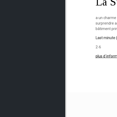
La S
a un charme p
surprendre a
bâtiment pri
Last minute (
2-6
plus d´infor