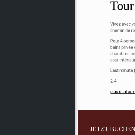
Tour
Vivez avec vo
chemin de ro
Pour 4 perso
bains privée 
chambres ont
cour intérie
Last minute (
2-4
plus d´infor
JETZT BUCHEN